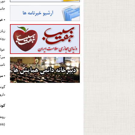
دورة
جانب
• عو
زیان
روند
عوار
مي‌گ
نامی
• مر
گونه
دارو
کودک
روش‌
(Prognosis)، احتمال بازتوانی و خطر بروز عوارض جانبی تأخیری تا حدودی بستگی به این دارد که تشخیص و درمان