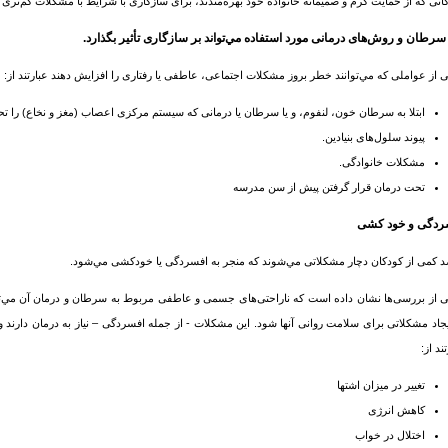
انی که از حمایت گرم و صمیمانة خانوادة خود بهره‌مندند، برای سازگاری با شرایط با مشکلات کم‌تری ر
سرطان
و روش‌های درمانی مورد استفاده مي‌تواند بر سازگاری تأثیر بگذارد.
 از عواملی که مي‌توانند خطر بروز مشکلات اجتماعی، عاطفی یا رفتاری را افزایش دهند عبارتند از:
ابتلا به
سرطان
خون، لنفوم، و یا
سرطان
یا درمانی که سيستم مرکزی اعصاب (مغز و نخاع) را تحت
پیوند سلول‌های بنیادین.
مشکلات خانوادگی.
تحت درمان قرار گرفتن پیش از سن مدرسه
ردگی و خود کشی
 کمی از کودکان دچار مشکلاتی مي‌شوند که منجر به افسردگی یا خودکشی مي‌شود.
 از بررسی‌ها نشان داده است که ناراحتی‌های جسمی و عاطفی مربوط به
سرطان
و درمان آن مي‌تو
یجاد مشکلاتی برای سلامت روانی آنها شود. این مشکلات - از جمله افسردگی – نیاز به درمان دار
ند از:
تغییر در میزان اشتها
کاهش انرژی
اختلال در خواب