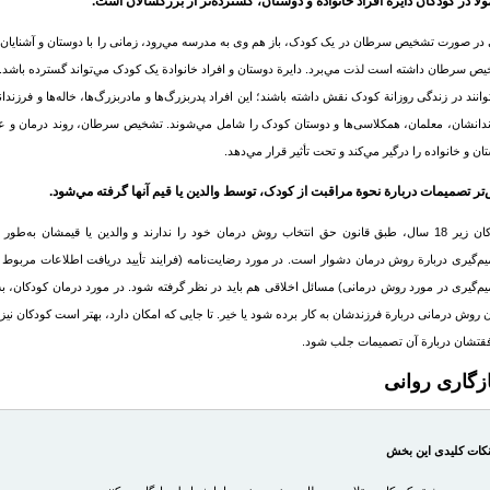
لاً در كودكان دایرة افراد خانواده و دوستان، گسترده‌تر از بزرگسالان است.
 در صورت تشخيص
سرطان
در یک کودک، باز هم وی به مدرسه مي‌رود، زمانی را با دوستان و آشنایان م
یص
سرطان
داشته است لذت مي‌برد. دایرة دوستان و افراد خانوادة یک کودک مي‌تواند گسترده باشد. عل
وانند در زندگی روزانة کودک نقش داشته باشند؛ این افراد پدربزرگ‌ها و مادربزرگ‌ها، خاله‌ها و فرزندا
دانشان، معلمان، همکلاسی‌ها و دوستان کودک را شامل مي‌شوند. تشخیص
سرطان
، روند درمان و ع
ان و خانواده را درگیر مي‌کند و تحت تأثیر قرار مي‌دهد.
تر تصمیمات دربارة نحوة مراقبت از کودک، توسط والدین یا قیم آنها گرفته مي‌شود.
کودکان زیر 18 سال، طبق قانون حق انتخاب روش درمان خود را ندارند و والدین یا قیمشان به‌ط
م‌گیری دربارة روش درمان دشوار است. در مورد رضایت‌نامه (فرایند تأیید دریافت اطلاعات مربوط
م‌گیری در مورد روش درمانی) مسائل اخلاقی هم باید در نظر گرفته شود. در مورد درمان کودکان، به وا
آن روش درمانی دربارة فرزندشان به کار برده شود یا خیر. تا جایی که امکان دارد، بهتر است کودکان نی
قتشان دربارة آن تصمیمات جلب شود.
زگاری روانی
کات کلیدی این بخش