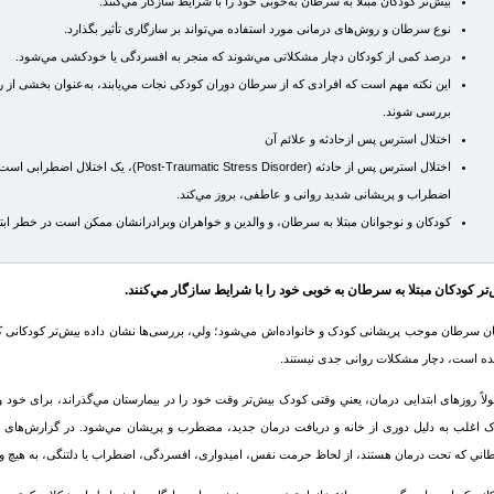
بیش‌تر کودکان مبتلا به
سرطان
به‌خوبی خود را با شرایط سازگار مي‌کنند.
نوع
سرطان
و روش‌های درمانی مورد استفاده مي‌تواند بر سازگاری تأثیر بگذارد.
درصد کمی از کودکان دچار مشکلاتی مي‌شوند که منجر به افسردگی یا خودکشی مي‌شود.
این نکته مهم است که افرادی که از
سرطان
دوران کودکی نجات مي‌یابند، به‌عنوان بخشی از رو
بررسی شوند.
اختلال استرس‌ پس ازحادثه و علائم آن
اختلال استرس‌ پس از حادثه (atic Stress Disorder
اضطراب و پریشانی شدید روانی و عاطفی، بروز مي‌کند.
کودکان و نوجوانان مبتلا به
سرطان
، و والدین و خواهران وبرادرانشان ممکن است در خطر ابتلا
تر کودکان مبتلا به
سرطان
به خوبی خود را با شرایط سازگار مي‌کنند.
ان
سرطان
موجب پریشانی کودک و خانواده‌اش مي‌شود؛ ولي، بررسی‌ها نشان داده بیش‌تر کودکانی که
ه است، دچار مشکلات روانی جدی نیستند.
لاً روزهای ابتدایی درمان، يعني وقتی کودک بيش‌تر وقت خود را در بیمارستان مي‌گذراند، برای خود
 اغلب به دلیل دوری از خانه و دریافت درمان جدید، مضطرب و پریشان مي‌شود. در گزارش‌های مر
ان
ي که تحت درمان هستند، از لحاظ حرمت نفس، امیدواری، افسردگی، اضطراب یا دلتنگی، به هیچ وجه 