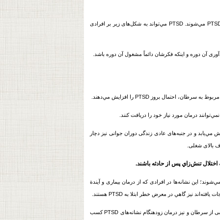
افرادی که شرایط بسیار دشوار و پرتنشی مانند جنگ یا بلایای طبیعی را از سر گذرانده‌اند نیز گاهي دچار PTSD مي‌شوند. PTSD مي‌تواند به شکل‌های زیر بر افرادی
آوری آن دوره و اینکه فکرشان دائماً مشغول آن دوره باشد.
 مربوط به
سرطان
، احتمال بروز PTSD را افزایش مي‌دهند.
نمي‌توانند درمان مورد نیاز خود را دریافت کنند.
تمال بروز افسردگی افزايش مي‌يابد و در جنبه‌های عادی زندگی دوران جوانی نیز دچار
ف بالای شغلی.
اختلال تنش‌زاي پس از حادثه باشند.
آن ظاهر مي‌شوند؛ اين نشانه‌ها در افرادی که از درمان بیماری و آيندة
افته‌اند نیز گاهي در معرض خطر ابتلا به PTSD هستند.
شی از
سرطان
و نیز درمان زودهنگام نشانه‌های PTSD کسب