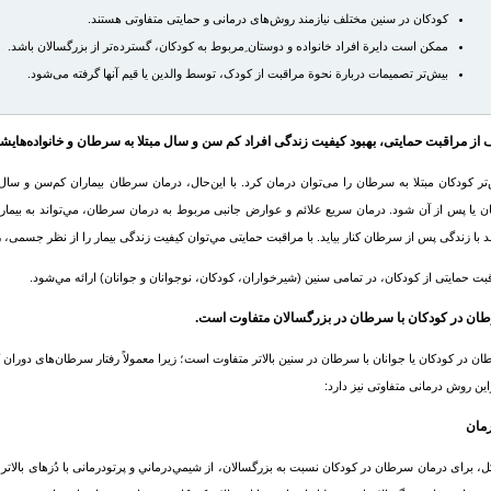
کودکان در سنین مختلف نیازمند روش‌های درمانی و حمایتی متفاوتی هستند.
ممکن است دایرة افراد خانواده و دوستان ِمربوط به کودکان، گسترده‌تر از بزرگسالان باشد.
بیش‌تر تصمیمات دربارة نحوة مراقبت از کودک، توسط والدین یا قیم آنها گرفته می‌شود.
از مراقبت حمایتی، بهبود کیفیت زندگی افراد کم سن و سال مبتلا به
سرطان
و خانواده‌های
تر کودکان مبتلا به
سرطان
را می‌توان درمان كرد. با این‌حال، درمان
سرطان
بيماران كم‌سن و سال 
ن یا پس از آن شود. درمان سریع علائم و عوارض جانبی مربوط به درمان
سرطان
، مي‌تواند به بیما
ند با زندگی پس از
سرطان
کنار بیاید. با مراقبت حمایتی مي‌توان کیفیت زندگی بیمار را از نظر جسمی، 
بت حمایتی از کودکان، در تمامی سنین (شيرخواران، کودکان، نوجوانان و جوانان) ارائه مي‌شود.
ان
در کودکان با
سرطان
در بزرگسالان متفاوت است.
ان
در کودکان یا جوانان با
سرطان
در سنین بالاتر متفاوت است؛ زيرا معمولاً رفتار
سرطان
‌های دوران 
راین روش درمانی متفاوتی نیز دارد:
رمان
ل، برای درمان
سرطان
در کودکان نسبت به بزرگسالان، از شيمي‌درماني و پرتودرمانی با دُزهای بالاتری