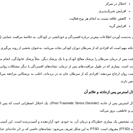
اختلال در تمرکز
افزایش تحریک‌پذیری
کاهش علاقه نسبت به انجام هر نوع فعالیت‌
افزایش گریه
 به‌دست آوردن اطلاعات بیش‌تر دربارة افسردگی و خودکشی در کودکان، به خلاصة مراقبت حمایتی PDQ مراجعه كنيد.
نکته مهم است که افرادی که از
سرطان
دوران کودکی نجات مي‌یابند، به‌عنوان بخشی از روند پي‌گیری 
بت پس از درمان
سرطان
را پزشک معالج کودک و یا یک پزشک دیگر، مثلاً پزشک خانوادگی، انجام مي
ت است. بیماری که در طول مراقبت‌های پس از درمان، نشانه‌های افسردگی یا دیگر مشکلات روانی ا
ت روان ارجاع مي‌دهند؛ افرادی که از
سرطان
جان به در برده‌اند، اغلب به پزشكاني مراجعه مي‌كن
 دارند.
ال استرس‌ پس ازحادثه و علائم آن
اختلال استرس پس از حادثه (ost-Traumatic Stress Disorder
ی و عاطفی، بروز مي‌کند.
تشخيص یک بیماری خطرناک و درمان آن، به خودی خود آزاردهنده و آسیب‌زننده است. این آسیب مي‌
حادثه (PTSD) معروف است. PTSD به این شکل تعریف مي‌شود: نشانه‌های خاصی که بر ا