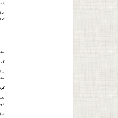
یا خ
که ا
مشکل
گاه افرادی که دچا
در ا
مشکل
کودک
معمو
خود 
افرا