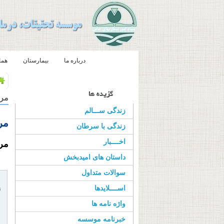
صفحه اصلی
درباره ما
بیمارستان
هما
مرا
زندگی ســـالم
مر
زندگی با سرطان
اخــــبار
مر
داستان های امیدبخش
سوالات متداول
اســــلایدها
ن
واژه نامه ها
خبرنامه موسسه