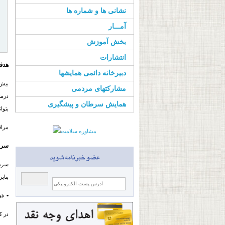
نشانی ها و شماره ها
آمـــار
بخش آموزش
انتشارات
هدف 
دبیرخانه دائمی همایشها
بیش‌
مشارکتهای مردمی
درما
همایش سرطان و پیشگیری
بتوا
مراق
سرط
سرط
بناب
• د
در ک