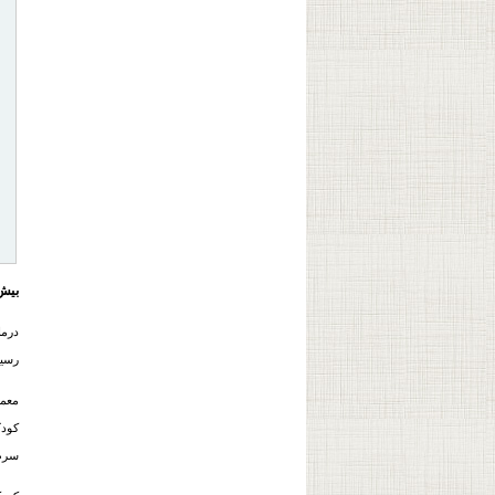
بیش‌
درم
رسيد
معمو
کودک
سرط