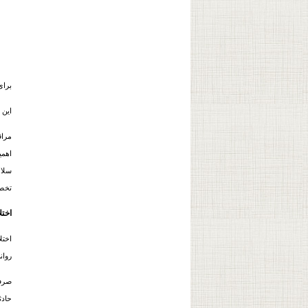
برای
این 
مراق
اهمي
سلام
تخصص
اختل
روان
صرف 