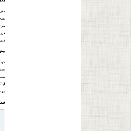
معمو
حتی
تشخ
مي‌ت
فرزن
دوست
بیش‌
تصمی
تصمی
آيا 
مواف
سا
ن