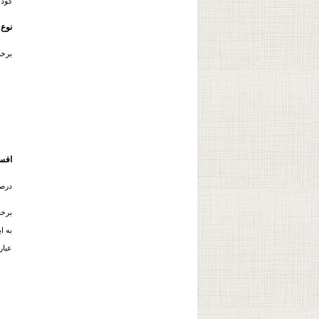
کودک
نوع
برخی
افس
درصد
برخی
به ا
عبارت