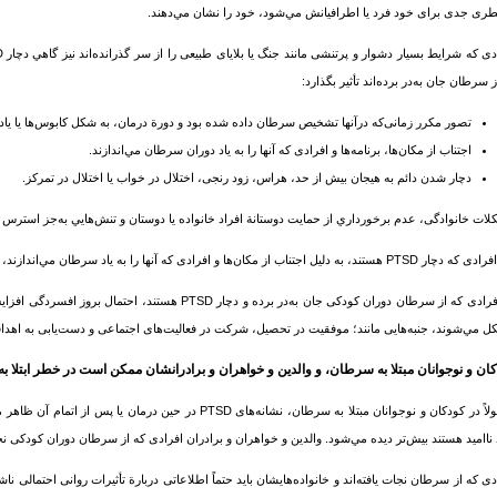
طری جدی برای خود فرد یا اطرافیانش مي‌شود، خود را نشان مي‌دهند.
ز
سرطان
جان به‌در برده‌اند تأثیر بگذارد:
تصور مکرر زمانی‌که درآنها تشخیص
سرطان
داده شده بود و دورة درمان، به شکل کابوس‌ها یا یاد
اجتناب از مکان‌ها، برنامه‌ها و افرادی که آنها را به یاد دوران
سرطان
مي‌اندازند.
دچار شدن دائم به هیجان بیش از حد، هراس، زود رنجی، اختلال در خواب یا اختلال در تمرکز.
ات خانوادگی، عدم برخورداري از حمایت دوستانة افراد خانواده یا دوستان و تنش‌هايي به‌جز استرس
ر PTSD هستند، به دلیل اجتناب از مکان‌ها و افرادی که آنها را به یاد
سرطان
مي‌اندازند، 
فرادی که از
سرطان
دوران کودکی جان به‌در برده‌ و دچار PTSD هستند، اح
 مي‌شوند، جنبه‌هایی مانند؛ موفقیت در تحصیل، شرکت در فعالیت‌های اجتماعی و دست‌یابی به اهدا
ان و نوجوانان مبتلا به
سرطان
، و والدین و خواهران و برادرانشان ممکن است در خطر ابتلا به 
لاً در کودکان و نوجوانان مبتلا به
سرطان
، نشانه‌های PTSD در حین درمان یا پس از اتمام 
نااميد هستند بیش‌تر دیده مي‌شود. والدین و خواهران و برادران افرادی که از
سرطان
دوران کودکی نجات ی
دی که از
سرطان
نجات یافته‌اند و خانواده‌هایشان بايد حتماً اطلاعاتی دربارة تأثیرات روانی احتمالی نا