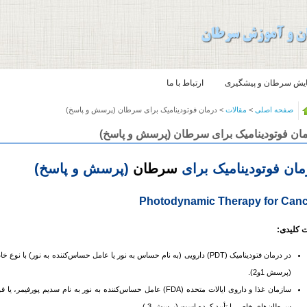
یش سرطان و پیشگیری
ارتباط با ما
صفحه اصلی
>
مقالات
> درمان فوتودینامیک برای سرطان (پرسش و پاسخ)
ان فوتودینامیک برای سرطان (پرسش و پاسخ)
مان فوتودینامیک برای
سرطان
(پرسش و پاسخ)
Photodynamic Therapy for Can
 کلیدی:
در درمان فتودینامیک (PDT) دارویی (به نام حساس به نور یا عامل حساس‌کننده به نور) با نوع خاصی از نور، براي نابودی سلول‌های
(پرسش 1و2).
سازمان غذا و داروی ایالات متحده (FDA) عامل حساس‌کننده به نور به نام سدیم پورفیمر، یا فوتوفرين برای استفاده در PDT جهت درمان یا کاهش علائم
سرطان
‌های خاص را تأیید کرده ‌است (پرسش 3 ).