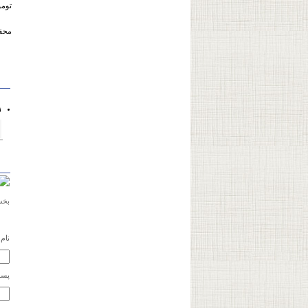
تومو
محقق
ز
م
بخش
نام
پست