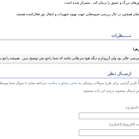
رهای بزرگ و عمیق را درمان کند ، متمرکز شده است.
ان همچنین در حال بررسی شیوه‌هایی جهت بهبود تجهیزات و انتقال نور فعال‌کننده هستند.
نــــــظرات
هرا
رسی عالی بود ولی آرزودارم دیگه هیج سرطانی نباشه که شما راجع بش توضیح بدین . همیشه راجع به
ارســال نـظر
کاربر گرامی برای طرح سوالات پزشکی به
بخش مشاوره سلامت
مراجعه نمایید تا سوال شما توسط
 ارسال میشوند ترتیب اثر داده نمیشود.
(اختیاری)
 الکترونیک
(اختیاری)