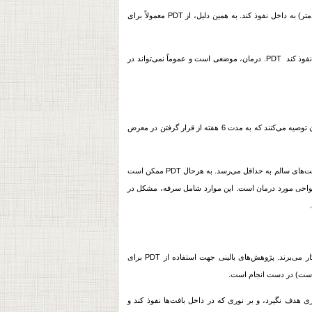
نور مورد نیاز برای فعال کردن بیشتر عامل حساس به نور نباید بیش‌تر از یک سوم اینچ (حدود یک سانتی‌متر) به داخل نفوذ کند. به همین دلیل، از PDT معمولاً برای
PDT همچنین در درمان تومورهای بزرگ، کم‌تر مؤثر است، چون که نور نمی‌تواند در اعماق این تومورها نفوذ کند PDT. درمان، موضعی است و عموماً نمی‌تواند در
سدیم پورفیمر پوست و چشم را برای تقریبا 6 هفته بعد از درمان به نور حساس می‌کند. بنابراین به بیماران توصیه می‌کنند که به مدت 6 هفته از قرار گرفتن در معرض
عامل حساس به نور در داخل تومور جمع و نور فعال کننده بر تومور متمرکز می‌شود. در نتیجه آسیب به بافت‌های سالم به حداقل می‌رسد. به هرحال PDT ممكن است
لک در بافت‌های سالم بدن شود . از ديگر عوارض جانبی PDT، مربوط به نواحی مورد درمان است. این موارد شامل سرفه، مشکل در
ر می‌برند. پژوهش‌های بالینی جهت استفاده از PDT برای
است) در دست انجام است.
 هدف نگیرد، و بر نوری که در داخل بافت‌ها نفوذ کند و