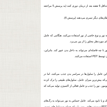
بیمارانی که با سدیم پورفیمر درمان می‌شوند باید از نور مستقیم آفتاب و نور زیاد داخل خانه تا حداقل 6 هفته بعد از درمان دوری کنند (به پرسش 5 مراجعه
ان
‌های دیگر تسری می‌دهند (پرسش 6).
‌کننده به نور و نوع خاصی از نور استفاده مي‌کنند. هنگامی که عامل
موردنظر مجاور را از بین می‌برد.
 چه فاصله‌ای می‌تواند به داخل بدن عبور کند. بنابراین،
اده می‌کنند.
ن عامل را سلول‌ها در سراسر بدن جذب می‌کنند، اما در
قریباً 24 تا 27 ساعت پس از تزریق، زمانی‌که بیش‌ترین میزان عامل، سلول‌های طبیعی را ترک کرده
مور، نور را جذب و عامل فعالی از اکسیژن تولید می‌کند که
ه دو طریق، کوچک و یا نابود می‌کند. عامل حساس به نور می‌تواند به رگ‌های
شود. علاوه براین، PDT سیستم دفاعی بدن را برای حمله به سلول‌های تومور