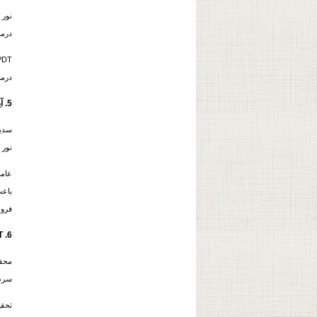
درما
درم
5. آیا PDT هیچ‌گونه یا عوارض جانبی دارد؟
نور 
فرو 
6. PDT درآینده چگونه خواهد بود؟
محققان 
سرط
تحقی