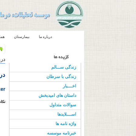
صفحه اصلی
درباره ما
بیمارستان
هما
درم
زندگی ســـالم
در
زندگی با سرطان
اخــــبار
cer
داستان های امیدبخش
نکات
سوالات متداول
اســــلایدها
واژه نامه ها
خبرنامه موسسه