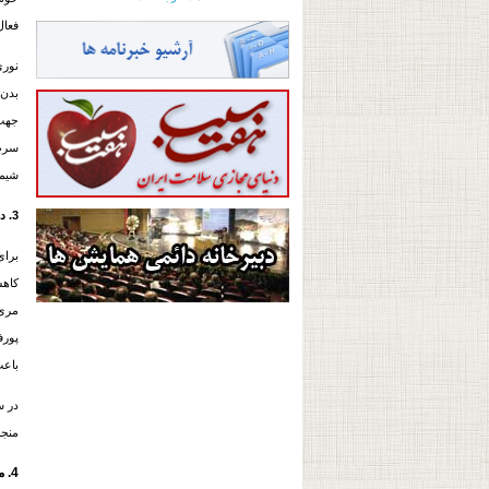
فعال
بدن 
جهت
سرط
شیمی
3. در حال حاضر چه نوع
کاه
مری 
پورف
باعث
در سال 2003 سازمان غذا و داروي ايالات متحد
منجر
4. محدودیت‌های PDT چيست؟