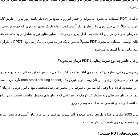
 می‌کند.
نوری که در PDT استفاده می‌شود، می‌تواند از جنس لیزر و یا منابع نوری دیگر باشد. نور لیزر از ط
برساند. مثلاً، کابل فیبر نوری را از طریق یک آندوسکوپ (لولۀ باریک مجهز به نوری که جهت بررسی بافت
 درمان
سرطان
در این اعضاء، به داخل بدن می‌فرستند. سایر منابع نوری شامل دیود متصاعدکنندۀ نوری (LED) است، که برای تومورهای 
ان
پوست استفاده می‌شود. PDT
‌درمانی توأماً استفاده مي‌شود.
سرطان
‌هایی با PDT درمان می‌شوند؟
ش علائم
سرطان
مری و
سرطان
ریۀ سلول غیرکوچک (non-small cell lung cancer) تأیید کرده است. ثابت شده است که سدیم پورفیمر در هنگامی‌که
را مسدود کرده و یا وقتی که نمی‌توان
سرطان
را به‌صورت رضایت‌بخشی تنها با لیزر درمانی درمان 
یمر در درمان
سرطان
ریه سلول غیرکوچک در بیمارانی که درمان‌های معمول مناسب نیست و نیز برای 
 انسداد راه‌های تنفسی شده است، به‌کار می‌رود.
ه تأثیر سدیم پورفیمر را برای درمان آسیب‌های پیش
سرطا
 به
سرطان
مری شود) تأیید كرده است.