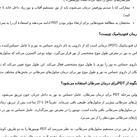
کنید).
محققان به مطالعۀ شیوه‌هایی برای ارتقاء مؤثر بودن PDT ادامه می‌دهند و استفادۀ آن را به
سرط
درمان فتودینامیک (PDT) درمانی است که از دارویی به نام داروی حساس به نور و یا عامل حساس
 به نور در معرض طول موج مشخصی از نور قرار می‌گیرد، تولید نوعی اکسیژن می‌کند که سلول‌های 
اروی حساس به نور را نوری با طول موج مشخصی فعال می‌کند. این طول موج تعیین می‌کند که نور تا
ان از داروی حساس به نور و طول موج نور برای درمان سلول‌هاي
سرطان
ي در بخش‌های مختلف بدن توسط PDT استف
سرطان
استفاده می‌شود؟
ن مرحلۀ PDT برای درمان
سرطان
، عامل حساس به نور به داخل جریان خون تزریق می‌شود. ای
ل‌های
سرطان
ی بیش‌تر از سلول‌های طبیعی باقی می‌ماند. ت
در سلول‌های
سرطان
ی باقی ‌مانده است، تومور را در معرض نور می‌گذارند. عامل حساس به نور در تو
ل‌های
سرطان
ی موردنظر را از بین می‌برد.
ه بر از بین بردن مستقیم سلول‌های
سرطان
ی، به نظر می‌رسد که PDT تومورها را ب
 در تومور آسیب برساند و بدین طریق مانع رسیدن مواد مغذی لازم به
سرطان