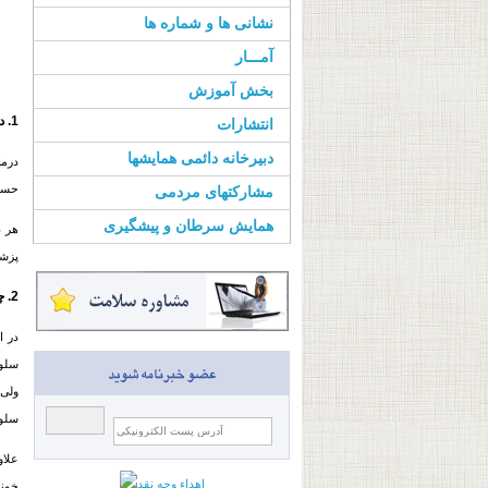
نشانی ها و شماره ها
آمـــار
بخش آموزش
1. درمان فتودینامیک چیست؟
انتشارات
دبیرخانه دائمی همایشها
حساس
مشارکتهای مردمی
همایش سرطان و پیشگیری
هر د
پزشک
2. چگونه از PDTبرای درمان
در اولی
سلو
ولی 
سلو
علاو
خونی