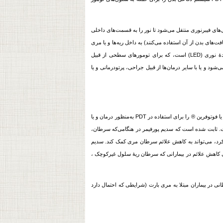
ریق کابل‌های فیبرنوری منتقل می‌شود تا نور را به قسمت‌های داخلی
‌های بدن از آن استفاده می‌کنند) به داخل ریه‌ها و یا مری
سطحی از قبیل
 معمولاً به‌عنوان یک فرایند سرپایی به‌کار می‌رود. PDT گاه تکرار می‌شود و یا با سایر درمان‌ها از قبیل جراحی، پرتودرمانی و یا
برای بررسی زمانی، سازمان غذا و داروی ایالات‌متحده(FDA) عامل حساس به نور به نام سدیم پورفیمر و یا فوتوفرین ® را برای استفاده در PDT به‌منظور درمان و یا
سرطان
،
کرد، می‌تواند به کاهش علائم
سرطان
مری کمک کند. سدیم
کاهش علائم در بیمارانی که
سرطان
ریۀ سلول غیرکوچک ،
ن
ی در بیماران مبتلا به مری بارت (شرایطی که احتمال دارد