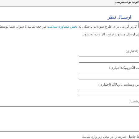
وب بود...مرسی
ارســال نـظر
کاربر گرامی برای طرح سوالات پزشکی به
بخش مشاوره سلامت
مراجعه نمایید تا سوال شما توسط
 ارسال میشوند ترتیب اثر داده نمیشود.
(اختیاری)
 الکترونیک
(اختیاری)
س وبسایت یا وبلاگ
(اختیاری)
شمــا
ا حاصل عبارت را در محل زیر وارد نمایید: