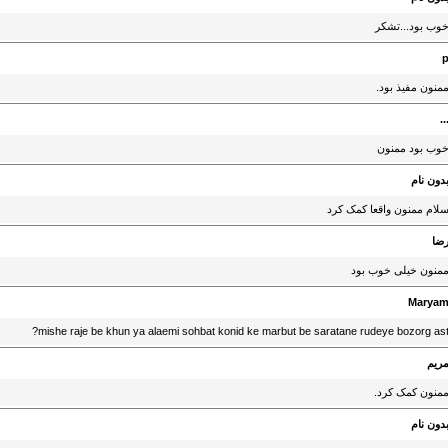
وب بود...تشکر
منون مفیذ بود.
..
وب بود ممنون
دون نام
لام ممنون واقعا کمک کرد
ضا
منون خیلی خوب بود
Marya
mishe raje be khun ya alaemi sohbat konid ke marbut be saratane rudeye bozorg ast
ریم
منون کمک کرد.
دون نام