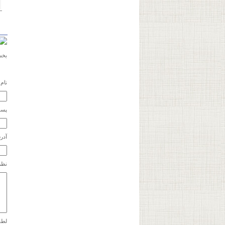
خ
بخش
نام
پست
آدر
نظر
لطف