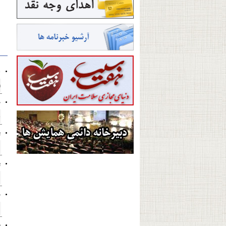
n
h
م
ب
ب
خ
ب
م
م
خ
ب