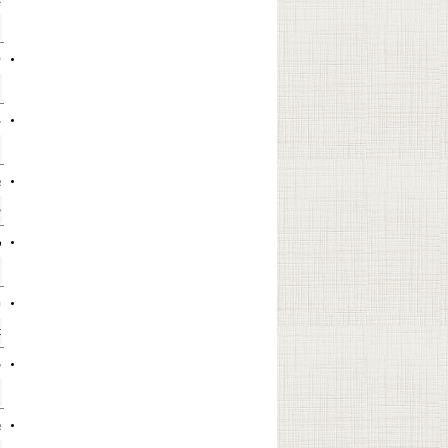
خ
p
م
.
خ
ب
س
ر
م
m
?
م
م
ب