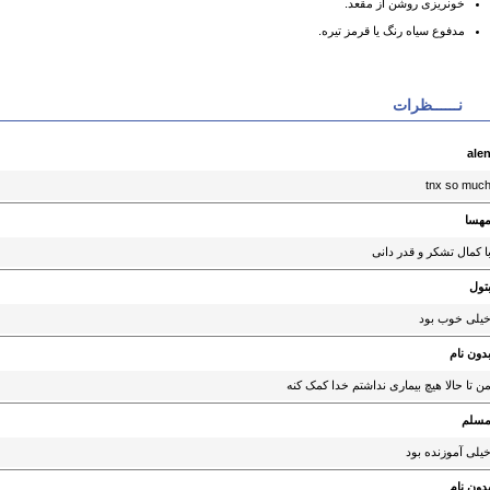
خونریزی روشن از مقعد.
مدفوع سیاه رنگ یا قرمز تیره.
نــــــظرات
ale
tnx so muc
هسا
ا کمال تشکر و قدر دانی
تول
یلی خوب بود
دون نام
ن تا حالا هیچ بیماری نداشتم خدا کمک کنه
سلم
یلی آموزنده بود
دون نام