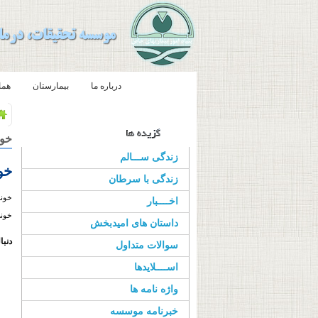
صفحه اصلی
درباره ما
بیمارستان
هما
خون
زندگی ســـالم
خو
زندگی با سرطان
خونر
اخــــبار
خونی
داستان های امیدبخش
دنبا
سوالات متداول
اســــلایدها
واژه نامه ها
خبرنامه موسسه