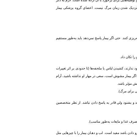
و توصیه‌هایی برای برخورد با آن ارائه شده است. لازم به ذکر
نای نزدیک شدن زمان مرگ نیست. اعضاي گروه پزشکی بیمار
ه‌ریزی كنند. حتی اگر بیمار پاسخ نمي‌دهد باید به‌طور مستقیم
را تکان داد.
دارند، کشیدن لباس یا ملحفه‌ها (تا حدودی بر اثر تغییرات
رید. اگر بیمار مشوش است، سعی در مهار او نداشته باشید، آرام
ونش مؤثر باشد.
ی برای مرگ).
د و بشنود ولي قادر به پاسخ دادن نباشد. از نظر متخصصین
 مصرف غذا و مایعات به‌طور مناسب).
رو دادن باشد مفید است. لب و دهـان بیمار را با چیزهایی مثل