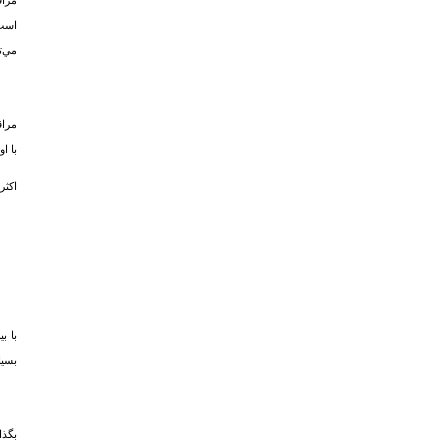
مراق
است 
مي‌ت
مراق
با ا
اکثر
با ب
بسیا
بگذا