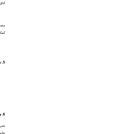
اتاق
مصرف
کمک 
5. نشانه‌های مرگ بیمار چیست؟
6. چه اقداماتی باید پس از مرگ بیمار صورت گیرد؟
پس ا
خانو