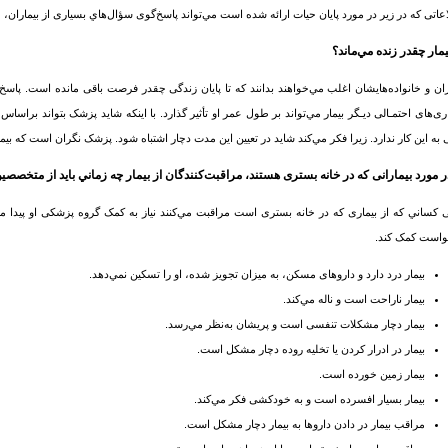
عاتی که در زیر در مورد پایان حیات ارائه شده است مي‌تواند پاسخ‌گوی سؤال‌هاي بسیاری از بیماران، خا
ران و خانواده‌هایشان اغلب مي‌خواهند بدانند که تا پايان زندگی چقدر فرصت باقی مانده است. پا
اری‌های احتمـالی دیـگر بيمار مي‌تواند بر طول عمر او تأثیر گذارد. با اینکه شاید پزشک بتواند براساس
 به این کار ندارد. زیرا فکر مي‌کند شاید در تعیین این مدت دچار اشتباه شود. پزشک نگران است که بیما
 كساني كه از بیماری که در خانه بستری است مراقبت مي‌كنند نیاز به کمک گروه پزشکی او پيدا مي‌كن
است کمک کند.
بیمار درد دارد و داروهای مسکن، به میزان تجویز شده، او را تسکین نمي‌دهد.
بیمار ناراحت است و ناله مي‌کند.
بیمار دچار مشکلات تنفسی است و پریشان به‌نظر مي‌رسد.
بیمار در ادرار کردن یا تخلیه روده دچار مشکل است.
بیمار زمین خورده است.
بیمار بسیار افسرده است و به خودکشی فکر مي‌کند.
مراقب بیمار در دادن داروها به بیمار دچار مشکل است.