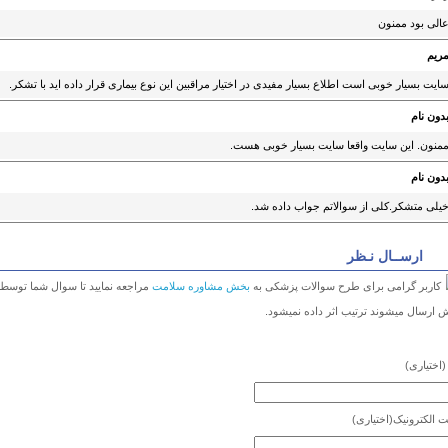
الی بود ممنون
ریم
ایت بسیار خوبی است اطلاع بسیار مفیدی در اختیار مراقبین این نوع بیماری قرار داده اید با تشکر.
دون نام
منون. این سایت واقعا سایت بسیار خوبی هست.
دون نام
یلی متشکر.کلی از سوالاتم جواب داده شد.
ارســال نـظر
کاربر گرامی برای طرح سوالات پزشکی به
بخش مشاوره سلامت
مراجعه نمایید تا سوال شما توسط
 ارسال میشوند ترتیب اثر داده نمیشود.
(اختیاری)
 الکترونیک
(اختیاری)