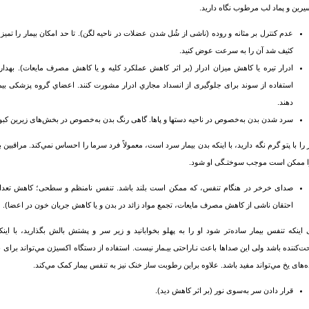
یرین و پماد لب مرطوب نگاه دارید.
عدم کنترل بر مثانه و روده (ناشی از شُل شدن عضلات در ناحیه لگن). تا حد امکان بیمار را تمیز، خ
کثیف شد آن را به سرعت عوض کنید.
ادرار تیره یا کاهش میزان ادرار (بر اثر کاهش عملکرد کلیه و یا کاهش مصرف مایعات). بهدار
استفاده از سوند برای جلوگیری از انسداد مجاري ادرار مشورت کنند. اعضاي گروه پزشکی بیمار
دهند.
سرد شدن بدن به‌خصوص در ناحیه دستها و پاها. گاهی رنگ بدن به‌خصوص در بخش‌های زیرین کبو
ر را با پتو گرم نگه دارید، با اينكه بدن بیمار سرد است، معمولاً فرد سرما را احساس نمي‌کند. مراقبین بی
ا ممکن است موجب سوختـگی او شود.
صدای خرخر در هنگام تنفس، که ممکن است بلند باشد. تنفس نامنظم و سطحی؛ کاهش تعداد نفس
احتقان ناشی از کاهش مصرف مایعات، تجمع مواد زائد در بدن و یا کاهش جریان خون در اعضا).
 اینکه تنفس بیمار ساده‌تر شود او را به پهلو بخوابانید و زیر سر و پشتش بالش بگذارید، با ای
حت‌کننده باشد ولی این صداها باعث نـاراحتی بیـمار نیست. استفاده از دستگاه اکسیژن مي‌تواند برای ب
‌های یخ مي‌تواند مفید باشد. علاوه براین رطوبت ساز خنک نیز به تنفس بیمار کمک مي‌کند.
قرار دادن سر به‌سوی نور (بر اثر کاهش دید).