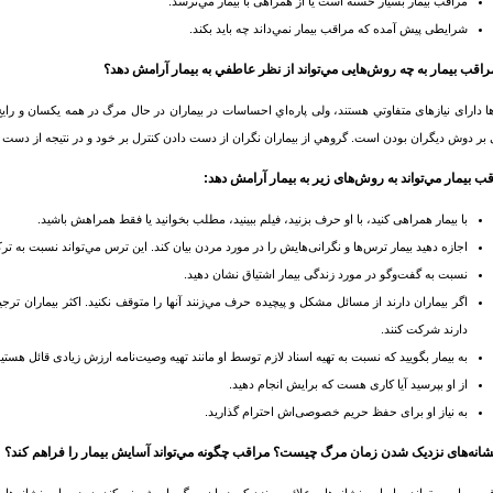
مراقب بیمار بسیار خسته است یا از همراهی با بیمار مي‌ترسد.
شرایطی پيش‌ آمده که مراقب بیمار نمي‌داند چه باید بکند.
ها دارای نیازهای متفاوتي هستند، ولی پاره‌اي احساسات در بیماران در حال مرگ در همه يكسان و 
 بر دوش دیگران بودن است. گروهي از بیماران نگران از دست دادن کنترل بر خود و در نتیجه از دست 
ب بیمار مي‌تواند به روش‌های زیر به بیمار آرامش دهد:
با بیمار همراهی کنید، با او حرف بزنید، فیلم ببینید، مطلب بخوانید یا فقط همراهش باشید.
اجازه دهید بیمار ترس‌ها و نگرانی‌هایش را در مورد مردن بیان کند. این ترس مي‌تواند نسبت به تر
نسبت به گفت‌وگو در مورد زندگی بیمار اشتیاق نشان دهید.
اگر بیماران دارند از مسائل مشکل و پیچیده حرف مي‌زنند آنها را متوقف نکنید. اکثر بیماران ت
دارند شرکت کنند.
به بیمار بگويید که نسبت به تهیه اسناد لازم توسط او مانند تهیه وصیت‌نامه ارزش زیادی قائل هستید
از او بپرسید آیا کاری هست که برایش انجام دهید.
به نیاز او برای حفظ حريم خصوصی‌اش احترام گذارید.