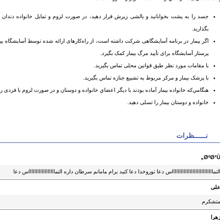
جسد را به پشت بخوابانید و بالشی زیرش قرار دهید، در صورت لزوم و تمایل خانواده دندان
بگذارید.
اگر بیمار در برنامه آسایشگاهی شرکت داشته است، از راه‌کارهای ارائه شده توسط آسایشگاه پیروی
پرستار آسایشگاه برای تأیید مرگ بیمار کمک بگیرد.
با مقامات مورد نظر طبق قوانین محلی تماس بگیرید.
با پزشک بیمار و مرکز مربوط به تشییع جنازه تماس بگیرید.
هنگامي‌که خانواده بیمار آماده بودند با دیگر اعضاي خانواده و دوستان و در صورت لزوم با فردی ر
خانواده و دوستان بیمار را تسلی دهید.
نــــــظرات
ØºØ²Ù
لتمااااااااااااااااااااااااااااس دعا توروخدا دعا کنید برام مامانم سرطان داره التمااااااااااااااااااس دعا
لی
تشکرم
هرا