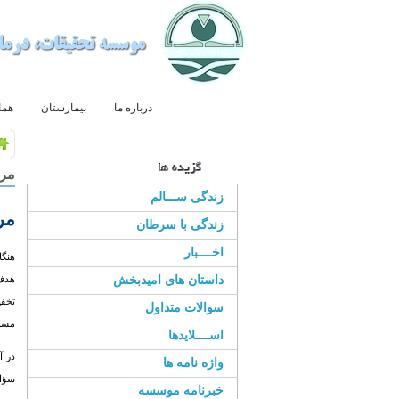
صفحه اصلی
درباره ما
بیمارستان
هما
مرا
زندگی ســـالم
مر
زندگی با سرطان
اخــــبار
هنگا
داستان های امیدبخش
هدف 
تخفي
سوالات متداول
مسائ
اســــلایدها
در آ
واژه نامه ها
سؤال
خبرنامه موسسه