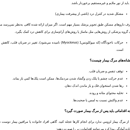
 باید از نور ملایم و غیرمستقیم برخوردار باشد.
مشکل شدید در کنترل درد (ناشی از پیشرفت بیماری)
 داروهای مسکن طبق تجویز پزشك بسیار مهم است. اگر میزان ارائه شده کافی به‌نظر نمي‌رسد مراقب 
گروه پزشکی از روش‌هایی مثل ماساژ یا روش‌های آرام‌سازی برای کاهش درد کمک بگیرد.
حرکات ناخودآگاه (که میوکلونس1 (Myoclonus) نامیده مي‌شود)، تغی
است.
توقف تنفس و ضربان قلب.
عدم حرکت چشم یا پلک زدن وگشاد شدن مردمک‌ها، ممکن است پلک‌ها کمي ‌باز بماند.
رها شدن استخوان فک و باز ماندن اندک دهان.
تخلیه محتوای مثانه و روده.
عدم واکنش نسبت به لمس یا صحبت‌ها.
ز مرگ بیمار لزومي‌ ندارد برای انجام کارها عجله کنيد. گاهی افراد خانواده یا مراقبین بیمار دوست دار
اده آمادگی پیدا کرد مي‌توانند اقدامات زیر را صورت دهند: