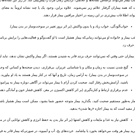
ب بیمار مي‌تواند براساس نشانه‌ها و علائمي، ‌نزديکي زمان مرگ را پیش‌بینی کند. در زیر این نشانه‌ها 
که همه بیماران گرفتار علائم زیر نمي‌شوند. علاوه براین، وجود یک یا چند نشانه لزوماً به مع
واند اطلاعات بیش‌تری در این زمینه در اختیار مراقبین بیمار قرار دهند.
خواب‌آلودگی، خواب زیاد و یا بدون واکنش (بر اثر بروز تغییر در سوخت‌وساز در بدن بیمار).
ب بیمار و خانواده او مي‌توانند زمانی‌که بیمار هشیار است با او گفت‌وگو و فعالیت‌هایی را برایش برنام
و حرف زد.
 بیماران حتی وقتي كه نمي‌توانند حرف بزنند قادر به شنیدن هستند، اگر بیمار واکنش نشان ندهد، نباید او 
گیج شدن نسبت به زمان و مکان و یا شناسایی عزیزان. بی‌قراری، دیدن صحنه‌ها و كساني که وجود ن
در سوخت‌وساز در بدن بیمار). به آرامي ‌زمان، تاریخ و آنها که در کنار بیمار هستند به یاد او بیاو
باشید، آرامش‌بخش رفتار کنید. صحبت کردن آرام با بیمار مي‌تواند در آگاهی دوباره بیمار به پیرام
عدم برقراری ارتباط و کناره‌گیری (بر اثر کاهش اکسیژن در مغز، کاهش فشار خون و آمادگی ذهن
یمار به‌طور مستقیم صحبت کنید، بگذارید بیمار متوجه حضور شما بشود، ممکن است بیمار هشیار باش
ر مفید است که به بیمار اجازه «رها شدن» بدهید.
کاهش نیاز به غذا و مایعات و کاهش اشتها (بر اثر نیاز بدن به حفظ انرژی و کاهش توانایی آن در
رید بیمار هر وقت مي‌خواهد بخورد یا بیاشامد. خرده‌های یخ، آب و آبمیوه، در صورتی‌که بیمار قادر به ف