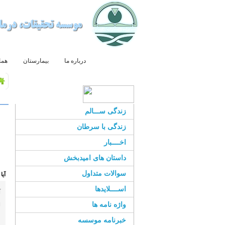
صفحه اصلی
درباره ما
بیمارستان
هما
زندگی ســـالم
زندگی با سرطان
اخــــبار
داستان های امیدبخش
سوالات متداول
آیا
اســــلایدها
آ
واژه نامه ها
ا
خبرنامه موسسه