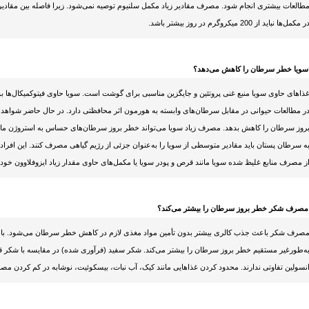
طالعات بیشتری انجام شود. مصرف مقادیر زیاد مکمل سلنیوم توصیه نمی‌شود. زیرا فاصله بین مقادی
ر مکمل‌ها نباید از 200 میکروگرم در روز بیشتر باشد.
 سویا خطر سرطان را کاهش می‌دهد؟
ذاهای حاوی سویا منبع غنی پروتئین و جایگزین مناسبی برای گوشت است. سویا حاوی فیتوکمیکال‌ها بو
ر مطالعات حیوانی در مقابل سرطان‌های وابسته به هورمون اثر محافظتی دارد. در حال حاضر شواه
روز سرطان را کاهش بدهد. مصرف زیاد سویا می‌تواند خطر بروز سرطان‌های حساس به استروژن مانند
ه سرطان پستان باید مقادیر متوسطی از سویا را به‌عنوان جزئی از رژیم گیاهی مصرف کنند. این افراد 
ز مصرف منابع غلیظ شده سویا مانند قرص و پودر سویا یا مکمل‌های حاوی مقدار زیاد ایزوفلاوون خودد
 مصرف شکر خطر بروز سرطان را بیشتر می‌کند؟
صرف شکر باعث جذب کالری بیشتر بدون تأمین مواد مغذی لازم در کاهش خطر سرطان می‌شود. با ا
ه‌طورغیر مستقیم خطر بروز سرطان را بیشتر می‌کند. شکر سفید (فرآوری شده) در مقایسه با شکر قهو
نسولین تفاوتی ندارند. محدود کردن غذاهایی مانند کیک، آب نبات، بیسکوئیت، نوشابه در کم کردن 