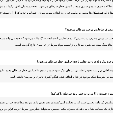
 عملکردهای مهم دیگری نیز دارند. بعضی از آنها هم در خود گیاه و هم در فردی که آن را می‌خورد دارا
نجا که مصرف میوه و سبزی موجب کاهش خطر سرطان می‌شود، محققین بدنبال یافتن ترکیبات مسؤول
دارد که فیتوکمیکال‌ها به‌صورت مکمل غذایی به اندازه میوه، سبزی، حبوبات و غلات که از آن استخراج
ا مصرف ساخارین موجب سرطان می‌شود؟
یر. در موش مصرف زیاد شیرین کننده ساخارین باعث ایجاد سنگ مثانه می‌شود که خود می‌تواند سرطان
یجاد سنگ مثانه نمی‌شود. ساخارین از لیست مواد سرطان‌زای انسان خارج گردیده است.
 وجود نمک زیاد در رژیم غذایی باعث افزایش خطر سرطان می‌شود؟
طالعاتی در زمینه وجود رابطه بین غذاهای نمک سود شده و دودی با افزایش خطر سرطان معده، نازو
قادیر متوسط نمک موجود در غذا یا اضافه شده هنگام آشپزی تأثیری بر سرطان داشته باشد.
یوم چیست و آیا می‌تواند خطر بروز سرطان را کم کند؟
لنیوم یک ماده معدنی است که در فعالیت آنتی‌اکسیدان بدن نقش دارد. شواهد مطالعات حیوانی نشا
ارد. یک مطالعه نشان می‌دهد که مصرف مکمل سلنیوم می‌تواند خطر بروز سرطان ریه، کولون و پروستا