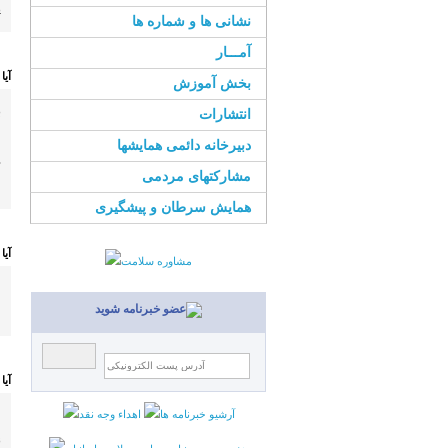
پ
نشانی ها و شماره ها
آمـــار
آیا
بخش آموزش
ب
انتشارات
م
دبیرخانه دائمی همایشها
د
مشارکتهای مردمی
ج
همایش سرطان و پیشگیری
آیا
م
م
آیا
ع
ن