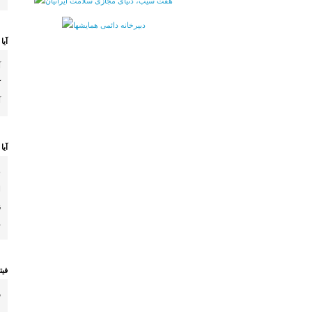
آیا
آ
ک
آ
آیا
ب
ا
ز
د
فیت
ف