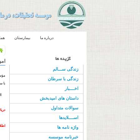
صفحه اصلی
درباره ما
بیمارستان
هما
امو
زندگی ســـالم
مؤسس
زندگی با سرطان
با س
اخــــبار
البت
داستان های امیدبخش
سوالات متداول
دریا
اســــلایدها
اطلا
واژه نامه ها
خبرنامه موسسه