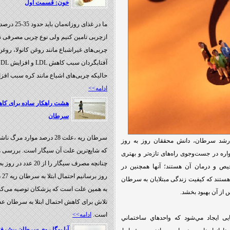
خون: قسمت اول
ما در غذای روزا
ازچربی تامین کنیم ولی نوع چربی مصرفی نی
چربی‌های غیراشباع مانند روغن کانولا، روغ
حالیکه چربی‌های اشباع مانند کره سبب افزایش LDL می‌
ادامه>>
هشت راهکار ساده برای کاهش
سرطان
سرطان ریه ،علت 28 درصد موار
 رشد سرطان، دانش محققان روز به روز
که شایع‌ترین علت آن سیگار است. بررسی ه
اره در جست‌وجوی راه‌های تازه‌تر و بهتری
ص و درمان آن هستند؛ آنها همچنین در
روز
ستند كه کیفیت زندگی مبتلایان به سرطان
به همین علت است که پزشکان توصیه می‌کنند
 از آن بهبود بخشد.
تلاش برای کاهش احتمال ابتلا به سرطان 
است.
ادامه>>
ی ايجاد مي‌شود كه واحدهاي ساختماني
آیا یوگا روی سرطان پیشرفت