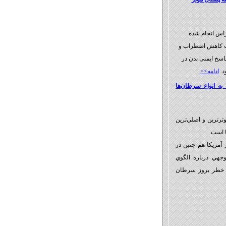
زاس انجام شده
 کاهش اضطراب و
سخ ایمنی بدن در
د.
ادامه>>
به انواع سرطان‌ها
رترين و اصلي‌ترين
ا است.
آمريكا هم چنين در
توجهي درباره الگوي
ا خطر بروز سرطان