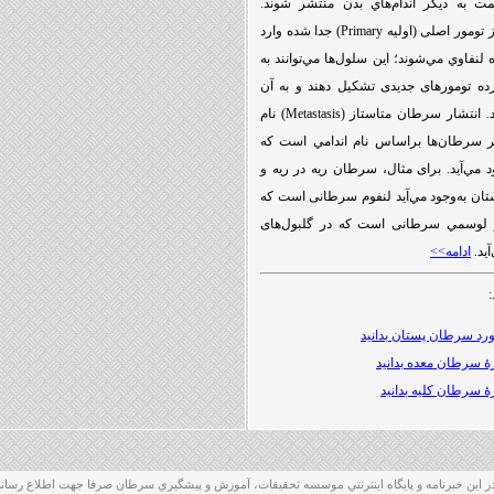
مت به دیگر اندام‌هاي بدن منتشر شوند.
سلول‌های سرطانی از تومور اصلی (اولیه Primary) جدا شده وارد
لنفاوي مي‌شوند؛ این سلول‌ها مي‌توانند به
کرده تومورهای جدیدی تشكيل دهند و به آن
اندام‌ها آسیب برسانند. انتشار سرطان متاستاز (Metastasis) نام
تر سرطان‌ها براساس نام اندامي ‌است که
 مي‌آید. برای مثال، سرطان ریه در ریه و
ان به‌وجود مي‌آید لنفوم سرطانی است که
و لوسمي سرطانی است که در گلبول‌های
آید.
ادامه>>
:
مورد سرطان پستان بدانید
ارۀ سرطان معده بدانید
ارۀ سرطان کلیه بدانید
ر این خبرنامه و پايگاه اينترنتي موسسه تحقيقات، آموزش و پيشگيري سرطان صرفا جهت اطلاع رسا