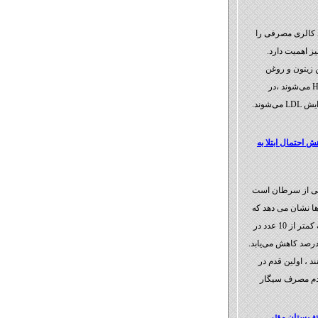
نه‌مان باید حدود 35-25 درصد کالری مصرفی را
ز اهمیت دارد.
ن زیتون و روغن
آفتابگردان سبب کاهش LDL و افزایش HDL می‌شوند ،در
شوند.
 احتمال ابتلا به
د مرگ ناشی از سرطان است
ا نشان می دهد که
چنانچه مصرف سیگار را از 20 عدد در روز به کمتر از 10 عدد در
 برسانیم احتمال ابتلا به سرطان ریه 27 درصد کاهش می‌یابد.
 ، اولین قدم در
عدم مصرف سیگار
ة پستان مؤثر