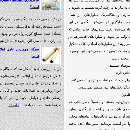
‌ها اندام‌هاي بدن را مي‌سازند. در شرايط
است؟
ه به نیاز بدن، رشد کرده تقسیم می‌شوند تا
ازند و هنگامی‌که سلول‌هاي پیر شده
در یک بررسی که در دانشگاه سن آنتونی تگ
دید جایگزین آنها مي‌شوند. گاهی، در این
است مشخص شد که یوگا ممکن است باعث
جاد مي‌شود؛ يعني سلول‌های جدید زمانی که
متعادل شدن سطح کورتیزول خون و بهبود پا
رد تولید مي‌شوند و سلول‌های قدیمي‌هم در
بیماران مبتلا به سرطان پیشرفتة پستان شو
ن نمي‌روند؛ این سلول‌هاي اضافي اغلب تشكيل
سیگار مهمترین عامل ابتلا 
‌دهند كه تومور ناميده مي‌شود. این تومورها
است
 بدخیم باشند.
رطان نيستند.
در يك بررسي جديد آشكار شد كه سيگار موث
انی دارند.
عامل افزايش احتمال ابتلا به اكثر سرطان‌ه
ها را برداشت و اغلب دوباره رشد نمي‌کنند.
پزشكان مركز طبي بيمارستان بوستون در 
دیگر بخش‌های بدن منتشر نمي‌شوند.
اين ارزيابي‌ها به اطلاعات جديد و قابل 
طاني)
زندگي عادي و عوامل محيط زيستي كه ب
 خوش‌خیم هستند و معمولاً خطر جانی هم
مرتبط هستند، دست يافته‌اند.
ادامه>>
د مي‌توان آنها را برداشت، اما گاهی دوباره
 آن مي‌توانند به بافت‌ها و اندام‌های مجاور
ها نيز آسیب برسانند. سلول‌های غدد بدخیم