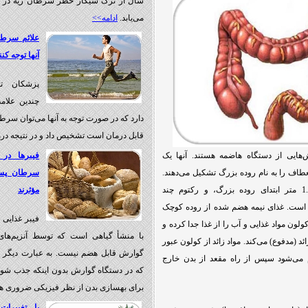
سال از ترک سیگار خطر سرطان ریه در 
می‌یابد.
ادامه>>
علائم سرطان
آنها توجه ک
پزشکان تو
چندین علام
دارد که در صورت توجه به آنها می‌توان سرطا
قابل درمان است تشخیص داد و در نتیجه در
هایی از دستگاه هاضمه هستند. آنها یک
فیبرها در 
عطاف را به نام روده بزرگ تشکیل می‌دهند.
سرطان پست
کولون حدود 1 تا 1.5 متر ابتدای روده بزرگ، و رکتوم چند
مؤثرند
ن است. غذای نیمه هضم شده از روده کوچک
فیبر غذایی 
ولون مواد غذایی و آب را از غذا جدا كرده و
با منشأ گیاهی است كه توسط آنزیم‌های
زائد (مدفوع) می‌کند. مواد زائد از کولون عبور
گوارش قابل هضم نیست. به عبارت دیگر ف
م می‌شود سپس از راه مقعد از بدن خارج
كه در دستگاه گوارش بدون اینكه جذب شوند،
برای بهسازی بدن از نظر فیزیكی ضروری ه
با تغییرات