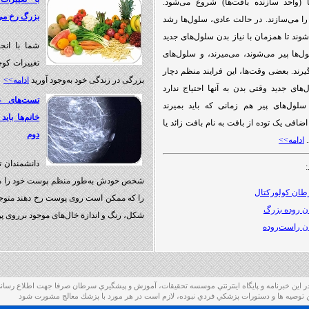
(واحد سازنده بافت‌ها) شروع می‌شود.
بزرگ رخ می
 را می‌سازند. در حالت عادی، سلول‌ها رشد
وند تا همزمان با نیاز بدن سلول‌های جدید
شما با انج
ول‌ها پیر می‌شوند، می‌میرند، و سلول‌های
تغییرات کوچ
گیرند. بعضی وقت‌ها، این فرایند منظم دچار
بزرگی در زندگی خود به‌وجود آورید
ادامه>>
‌های جدید وقتی بدن به آنها احتیاج ندارد
تست‌های غ
لول‌های پیر هم زمانی که باید بمیرند
خانم‌ها بای
اضافی یک توده از بافت به نام بافت زائد یا
دوم
.
ادامه>>
دانشمندان ت
:
شخص خودش به‌طور منظم پوست خود را معاین
ان کولورکتال
را که ممکن است روی پوست رخ دهند متوجه 
 روده بزرگ
شکل، رنگ و اندازة خال‌های موجود برروی 
 راست‌روده
ر این خبرنامه و پايگاه اينترنتي موسسه تحقيقات، آموزش و پيشگيري سرطان صرفا جهت اطلاع رسا
ن توصيه ها و دستورات پزشكي فردي نبوده، لازم است در هر مورد با پزشك معالج مشورت شود